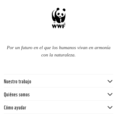
Por un futuro en el que los humanos vivan en armonía
con la naturaleza.
Nuestro trabajo
Bosques
Quiénes somos
Océanos
WWF Chile
Cómo ayudar
Cambio climático
WWF en el mundo
Ciudades resilientes
Hazte socio