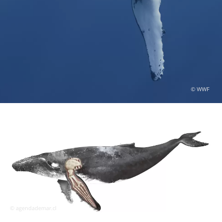
© WWF
© agendademar.cl