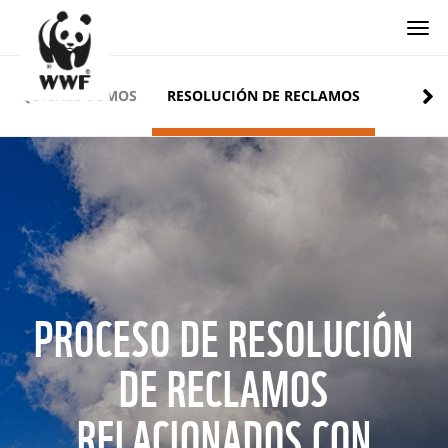
Togg
QUIÉNES SOMOS
RESOLUCIÓN DE RECLAMOS
PROCESO DE RESOLUCIÓN
DE RECLAMOS
RELACIONADOS CON