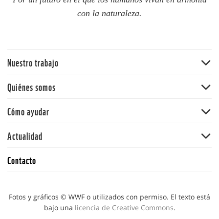
con la naturaleza.
Nuestro trabajo
Bosques
Quiénes somos
Océanos
WWF Chile
Cómo ayudar
Cambio climático
WWF en el mundo
Ciudades resilientes
Hazte socio
Actualidad
Equipo
Ciudadanos conscientes
Dona
Consejo asesor
Noticias
La Hora del Planeta
Contacto
Adopta
Trabaja con nosotros
Publicaciones
Campañas e iniciativas
Alianzas
Transparencia
Blog
Fotos y gráficos © WWF o utilizados con permiso. El texto está
Política de Privacidad
bajo una
licencia de Creative Commons
.
Resolución de reclamos