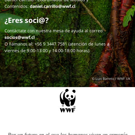
Contenidos:
daniel.carrillo@wwf.cl
¿Eres soci@?
Contáctate con nuestra mesa de ayuda al correo:
socios@wwf.cl
O llámanos al: +56 9 3447 7581 (atención de lunes a
viernes de 9:00-13:00 y 14:00-18:00 horas).
© Luis Barreto / WWF UK
Por un futuro en el que los humanos vivan en armonía