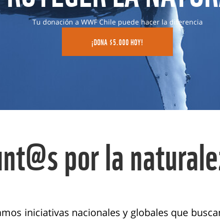
Tu donación a WWF Chile puede hacer la diferencia
¡DONA $5.000 HOY!
unt@s por la naturale
mos iniciativas nacionales y globales que busca