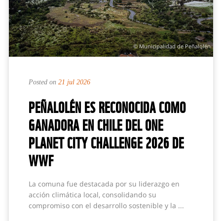
© Municipalidad de Peñalolén
Posted on
21 jul 2026
PEÑALOLÉN ES RECONOCIDA COMO
GANADORA EN CHILE DEL ONE
PLANET CITY CHALLENGE 2026 DE
WWF
La comuna fue destacada por su liderazgo en
acción climática local, consolidando su
compromiso con el desarrollo sostenible y la ...