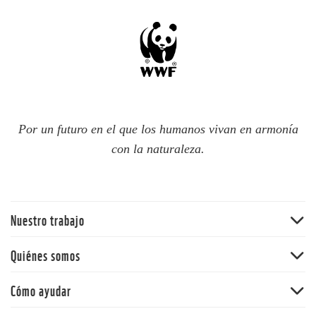
Por un futuro en el que los humanos vivan en armonía
con la naturaleza.
Nuestro trabajo
Bosques
Quiénes somos
Océanos
WWF Chile
Cómo ayudar
Cambio climático
WWF en el mundo
Ciudades resilientes
Hazte socio