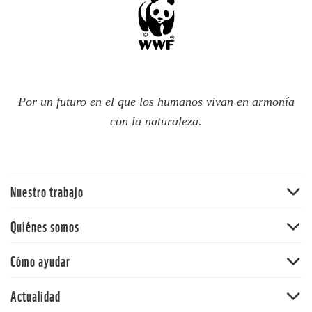
Por un futuro en el que los humanos vivan en armonía
con la naturaleza.
Nuestro trabajo
Bosques
Quiénes somos
Océanos
WWF Chile
Cómo ayudar
Cambio climático
WWF en el mundo
Ciudades resilientes
Hazte socio
Actualidad
Equipo
Ciudadanos conscientes
Dona