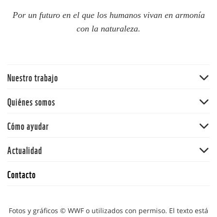
Por un futuro en el que los humanos vivan en armonía
con la naturaleza.
Nuestro trabajo
Bosques
Quiénes somos
Océanos
WWF Chile
Cómo ayudar
Cambio climático
WWF en el mundo
Ciudades resilientes
Hazte socio
Actualidad
Equipo
Ciudadanos conscientes
Dona
Consejo asesor
Noticias
La Hora del Planeta
Contacto
Adopta
Trabaja con nosotros
Publicaciones
Campañas e iniciativas
Alianzas
Transparencia
Blog
Fotos y gráficos © WWF o utilizados con permiso. El texto está
Política de Privacidad