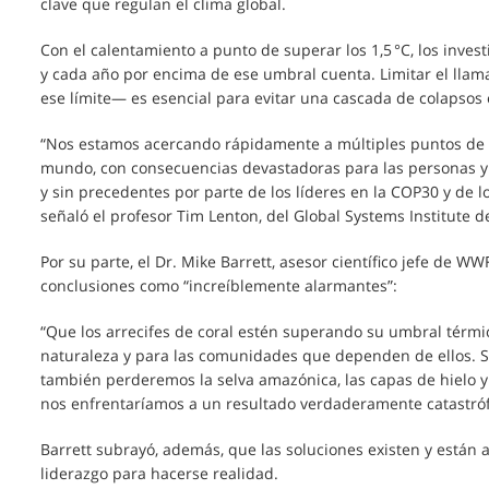
clave que regulan el clima global.
Con el calentamiento a punto de superar los 1,5 °C, los inve
y cada año por encima de ese umbral cuenta. Limitar el lla
ese límite— es esencial para evitar una cascada de colapsos 
“Nos estamos acercando rápidamente a múltiples puntos de 
mundo, con consecuencias devastadoras para las personas y 
y sin precedentes por parte de los líderes en la COP30 y de l
señaló el profesor Tim Lenton, del Global Systems Institute d
Por su parte, el Dr. Mike Barrett, asesor científico jefe de WW
conclusiones como “increíblemente alarmantes”:
“Que los arrecifes de coral estén superando su umbral térmi
naturaleza y para las comunidades que dependen de ellos. S
también perderemos la selva amazónica, las capas de hielo y 
nos enfrentaríamos a un resultado verdaderamente catastróf
Barrett subrayó, además, que las soluciones existen y están al
liderazgo para hacerse realidad.