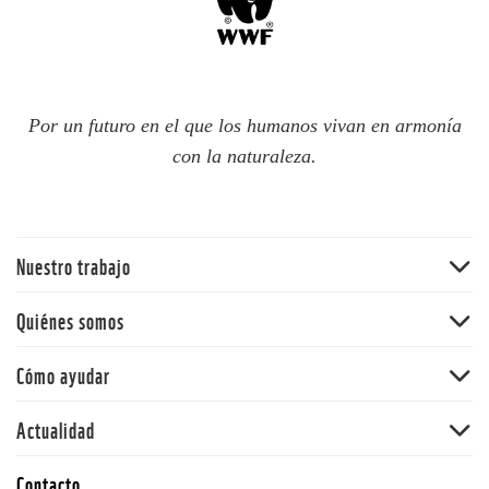
Por un futuro en el que los humanos vivan en armonía
con la naturaleza.
Nuestro trabajo
Bosques
Quiénes somos
Océanos
WWF Chile
Cómo ayudar
Cambio climático
WWF en el mundo
Ciudades resilientes
Hazte socio
Actualidad
Equipo
Ciudadanos conscientes
Dona
Consejo asesor
Noticias
La Hora del Planeta
Contacto
Adopta