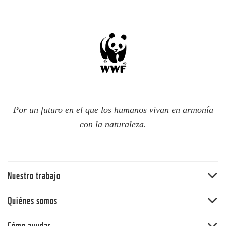
Por un futuro en el que los humanos vivan en armonía
con la naturaleza.
Nuestro trabajo
Bosques
Quiénes somos
Océanos
WWF Chile
Cómo ayudar
Cambio climático