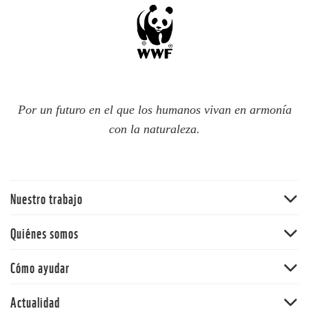
Por un futuro en el que los humanos vivan en armonía
con la naturaleza.
Nuestro trabajo
Bosques
Quiénes somos
Océanos
WWF Chile
Cómo ayudar
Cambio climático
WWF en el mundo
Ciudades resilientes
Hazte socio
Actualidad
Equipo