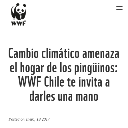
Togg
Cambio climático amenaza
el hogar de los pingüinos:
WWF Chile te invita a
darles una mano
Posted on
enero, 19 2017