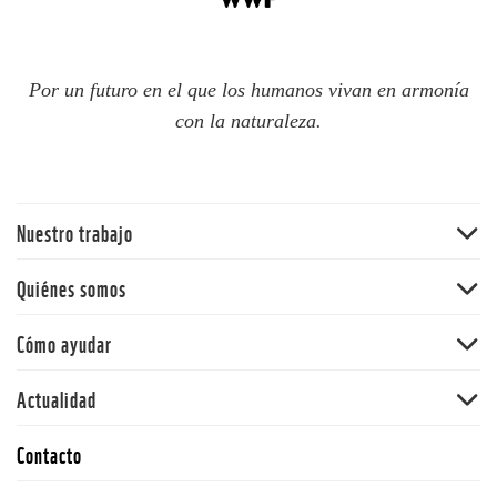
Por un futuro en el que los humanos vivan en armonía
con la naturaleza.
Nuestro trabajo
Bosques
Quiénes somos
Océanos
WWF Chile
Cómo ayudar
Cambio climático
WWF en el mundo
Ciudades resilientes
Hazte socio
Actualidad
Equipo
Ciudadanos conscientes
Dona
Consejo asesor
Noticias
La Hora del Planeta
Contacto
Adopta
Trabaja con nosotros
Publicaciones
Campañas e iniciativas
Alianzas