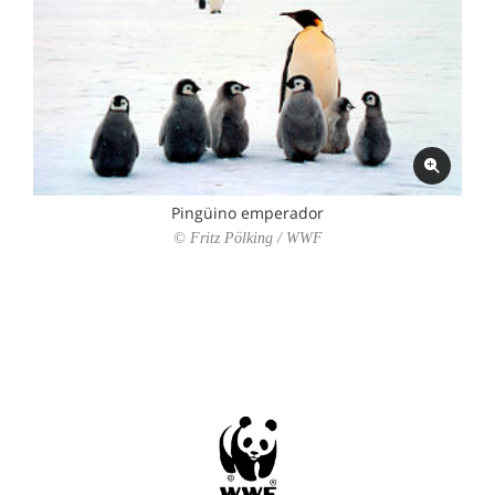
Pingüino emperador
© Fritz Pölking / WWF